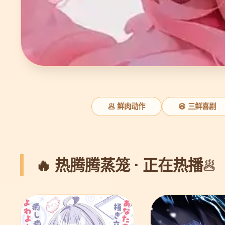
🥟 鲜肉动作
😆 三鲜喜剧
🔥 热腾腾蒸笼 · 正在热播